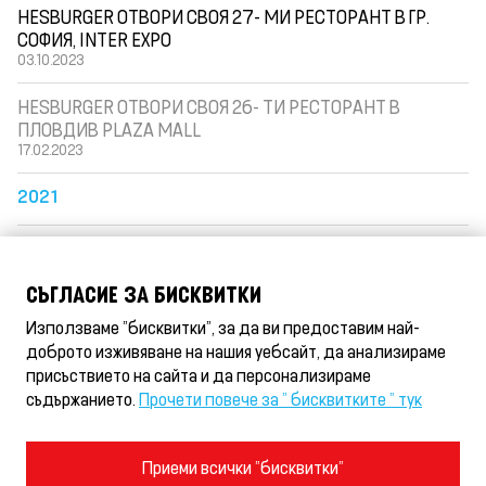
HESBURGER ОТВОРИ СВОЯ 27- МИ РЕСТОРАНТ В ГР.
СОФИЯ, INTER EXPO
03.10.2023
HESBURGER ОТВОРИ СВОЯ 26- ТИ РЕСТОРАНТ В
ПЛОВДИВ PLAZA MALL
17.02.2023
2021
2020
СЪГЛАСИЕ ЗА БИСКВИТКИ
2018
Използваме "бисквитки", за да ви предоставим най-
доброто изживяване на нашия уебсайт, да анализираме
2017
присъствието на сайта и да персонализираме
съдържанието.
Прочети повече за " бисквитките " тук
Условия за ползване и правила за поверителност
Приеми всички "бисквитки"