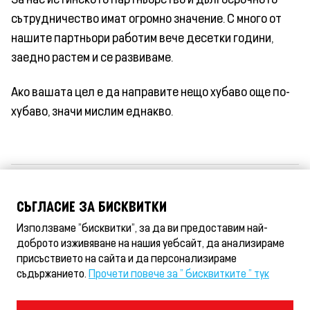
сътрудничество имат огромно значение. С много от
нашите партньори работим вече десетки години,
заедно растем и се развиваме.
Ако вашата цел е да направите нещо хубаво още по-
хубаво, значи мислим еднакво.
Обслужване на клиенти
СЪГЛАСИЕ ЗА БИСКВИТКИ
Ценности
Използваме "бисквитки", за да ви предоставим най-
Партньорства
доброто изживяване на нашия уебсайт, да анализираме
присъствието на сайта и да персонализираме
съдържанието.
Прочети повече за " бисквитките " тук