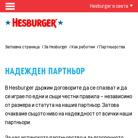
Hesburger в света
Заглавна страница
За Hesburger
Как работим
Партньорства
НАДЕЖДЕН ПАРТНЬОР
В Hesburger държим договорите да се спазват и да
се играе по едни и същи честни правила – независимо
от размера и статута на нашия партньор. Затова
очакваме същото ниво на надеждност от всички наши
партньори.
За нас истинското партньорство и дългосрочното