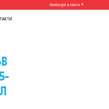
Hesburger в света
ТАКТИ
ЪВ
5-
АЛ