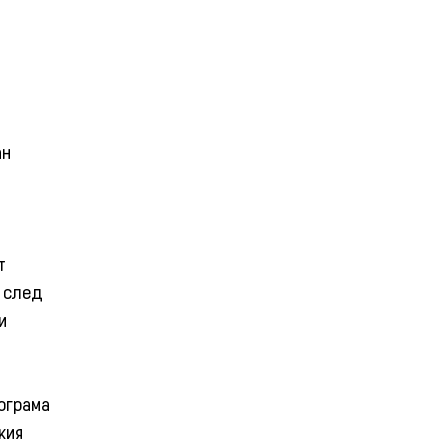
ан
т
о след
и
ограма
кия