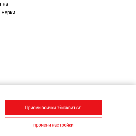
т на
а мерки
Приеми всички "бисквитки"
промени настройки