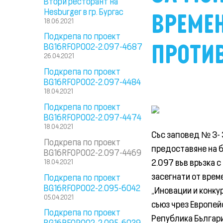
Втори ресторант на
Hesburger в гр. Бургас
ВРЕМЕ
18.06.2021
Подкрепа по проект
ПРОТИ
BG16RFOP002-2.097-4687
26.04.2021
Подкрепа по проект
BG16RFOP002-2.097-4484
18.04.2021
Подкрепа по проект
BG16RFOP002-2.097-4474
18.04.2021
Със заповед № З- 
Подкрепа по проект
предоставяне на 
BG16RFOP002-2.097-4469
2.097 във връзка 
18.04.2021
засегнати от вре
Подкрепа по проект
BG16RFOP002-2.095-6042
„Иновации и конку
05.04.2021
съюз чрез Европей
Подкрепа по проект
Република България
BG16RFOP002-2.095-6039