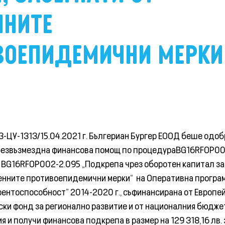
ННИТЕ
ВОЕПИДЕМИЧНИ МЕРКИ
З-ЦУ-1313/15.04.2021 г. Бългериан Бургер ЕООД беше одоб
безвъзмездна финансова помощ по процедураBG16RFOP00
с BG16RFOP002-2.095 „Подкрепа чрез оборотен капитал за
менните противоепидемични мерки“ на Оперативна програ
рентоспособност” 2014-2020 г., съфинансирана от Европе
ски фонд за регионално развитие и от националния бюдже
 и получи финансова подкрепа в размер на 129 318,16 лв. 