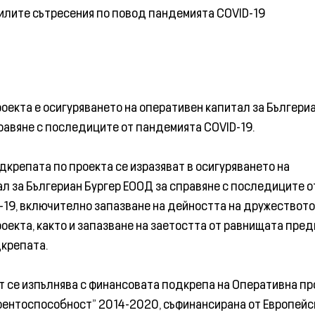
илите сътресения по повод пандемията COVID-19
роекта е oсигуряването на оперативен капитал за Бългери
равяне с последиците от пандемията COVID-19.
дкрепата по проекта се изразяват в осигуряването на
л за Бългериан Бургер ЕООД за справяне с последиците о
19, включително запазване на дейността на дружествот
оекта, както и запазване на заетостта от равнищата пред
дкрепата.
 се изпълнява с финансовата подкрепа на Оперативна пр
рентоспособност” 2014-2020, съфинансирана от Европейс