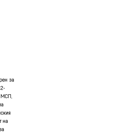
рен за
2-
 МСП,
ма
йския
т на
за