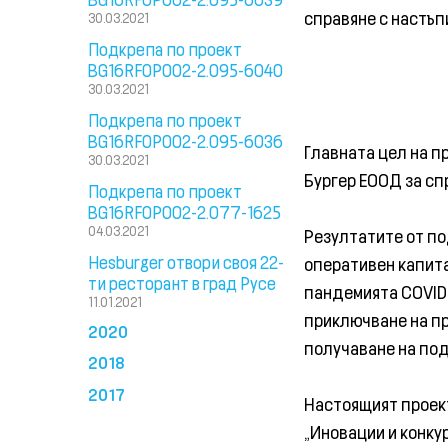
справяне с настъп
30.03.2021
Подкрепа по проект
BG16RFOP002-2.095-6040
30.03.2021
Подкрепа по проект
BG16RFOP002-2.095-6036
Главната цел на п
30.03.2021
Бургер ЕООД за сп
Подкрепа по проект
BG16RFOP002-2.077-1625
04.03.2021
Резултатите от по
Hesburger отвори своя 22-
оперативен капита
ти ресторант в град Русе
пандемията COVID-
11.01.2021
приключване на пр
2020
получаване на по
2018
2017
Настоящият проект
„Иновации и конку