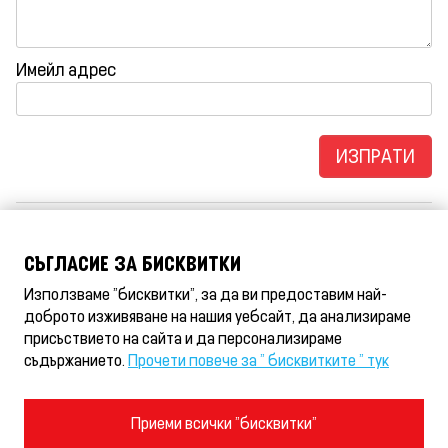
Имейл адрес
Детско меню
СЪГЛАСИЕ ЗА БИСКВИТКИ
Plus-Plus® инструкции за сглобяване
Използваме "бисквитки", за да ви предоставим най-
Обратна връзка
доброто изживяване на нашия уебсайт, да анализираме
присъствието на сайта и да персонализираме
съдържанието.
Прочети повече за " бисквитките " тук
Условия за ползване и правила за поверителност
Приеми всички "бисквитки"
Политика за бисквитки