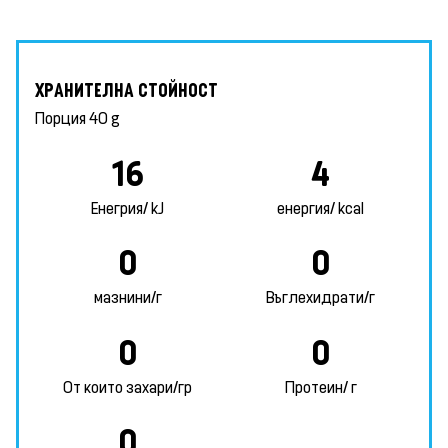
ХРАНИТЕЛНА СТОЙНОСТ
Порция
40 g
16
4
Енегрия/ kJ
енергия/ kcal
0
0
мазнини/г
Въглехидрати/г
0
0
От които захари/гр
Протеин/ г
0